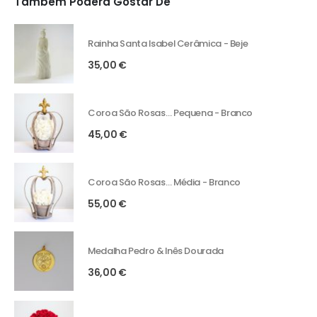
Também Poderá Gostar De
Rainha Santa Isabel Cerâmica - Beje
35,00
€
Coroa São Rosas… Pequena - Branco
45,00
€
Coroa São Rosas… Média - Branco
55,00
€
Medalha Pedro & Inês Dourada
36,00
€