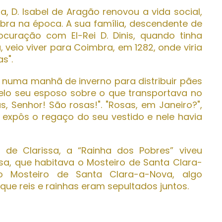
a, D. Isabel de Aragão renovou a vida social,
mbra na época. A sua família, descendente de
curação com El-Rei D. Dinis, quando tinha
 veio viver para Coimbra, em 1282, onde viria
s".
o numa manhã de inverno para distribuir pães
elo seu esposo sobre o que transportava no
, Senhor! São rosas!". "Rosas, em Janeiro?",
a expôs o regaço do seu vestido e nele havia
de Clarissa, a “Rainha dos Pobres” viveu
sa, que habitava o Mosteiro de Santa Clara-
o Mosteiro de Santa Clara-a-Nova, algo
ue reis e rainhas eram sepultados juntos.