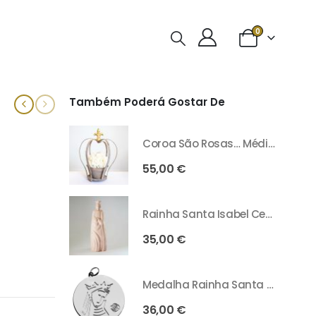
0
Também Poderá Gostar De
Coroa São Rosas… Média - Branco
55,00
€
Rainha Santa Isabel Cerâmica - Rosa Velho
35,00
€
Medalha Rainha Santa Isabel Prateada
36,00
€