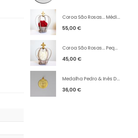
Coroa São Rosas… Média - Vermelho
55,00
€
Coroa São Rosas… Pequena - Branco
45,00
€
Medalha Pedro & Inês Dourada
36,00
€