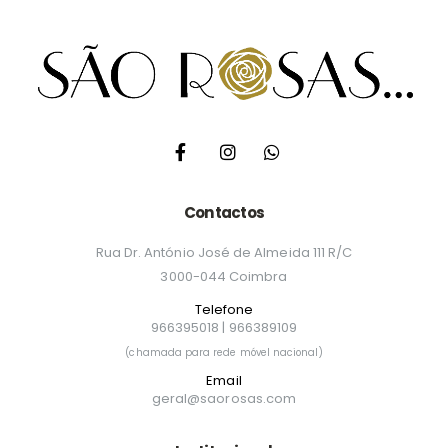
Contactos
Rua Dr. António José de Almeida 111 R/C
3000-044 Coimbra
Telefone
966395018
|
966389109
(chamada para rede móvel nacional)
Email
geral@saorosas.com