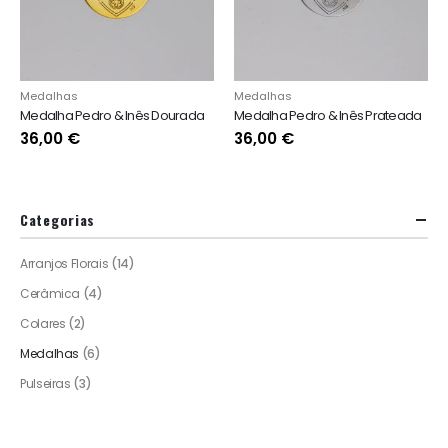
Medalhas
Medalhas
Medalha Pedro & Inês Dourada
Medalha Pedro & Inês Prateada
36,00
€
36,00
€
Categorias
Arranjos Florais
(14)
Cerâmica
(4)
Colares
(2)
Medalhas
(6)
Pulseiras
(3)