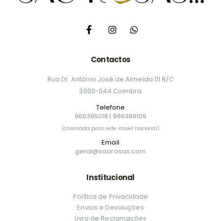
Contactos
Rua Dr. António José de Almeida 111 R/C
3000-044 Coimbra
Telefone
966395018
|
966389109
(chamada para rede móvel nacional)
Email
geral@saorosas.com
Institucional
Política de Privacidade
Envios e Devoluções
Livro de Reclamações